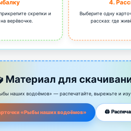
рыбалку
4. Рас
 прикрепите скрепки и
Выберите одну карто
на верёвочке.
рассказ: где жив
 Материал для скачиван
ыбы наших водоёмов» — распечатайте, вырежьте и изуч
🖨️ Распеч
карточки «Рыбы наших водоёмов»