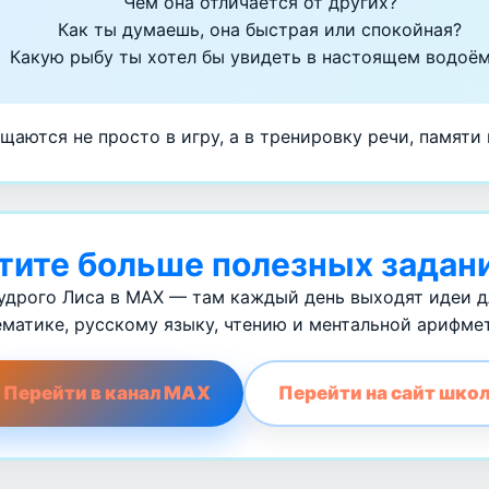
Чем она отличается от других?
Как ты думаешь, она быстрая или спокойная?
Какую рыбу ты хотел бы увидеть в настоящем водоё
щаются не просто в игру, а в тренировку речи, памяти
тите больше полезных задан
дрого Лиса в MAX — там каждый день выходят идеи дл
матике, русскому языку, чтению и ментальной арифме
 Перейти в канал MAX
Перейти на сайт шко