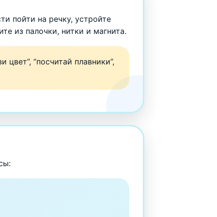
ти пойти на речку, устройте
те из палочки, нитки и магнита.
 цвет”, “посчитай плавники”,
сы: