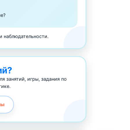
ме?
 и наблюдательности.
ий?
я занятий, игры, задания по
тике.
лы