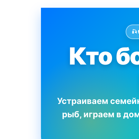
🎣
Кто б
Устраиваем семей
рыб, играем в д