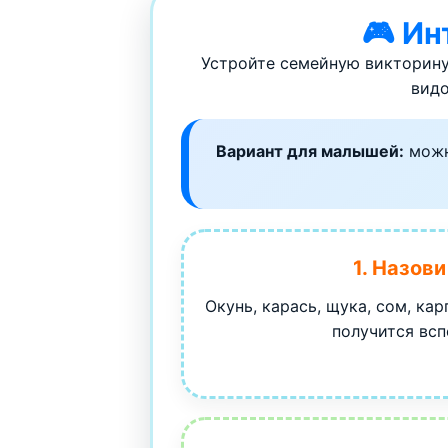
🎮 Ин
Устройте семейную викторину
видо
Вариант для малышей:
можно
1. Назов
Окунь, карась, щука, сом, кар
получится вс