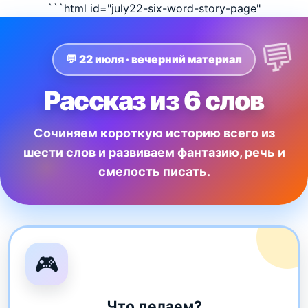
```html id="july22-six-word-story-page"
💬 22 июля · вечерний материал
Рассказ из 6 слов
Сочиняем короткую историю всего из
шести слов и развиваем фантазию, речь и
смелость писать.
🎮
Что делаем?